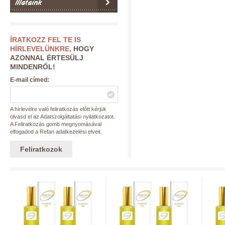
Illataink
ÍRATKOZZ FEL TE IS
HÍRLEVELÜNKRE,
HOGY
AZONNAL ÉRTESÜLJ
MINDENRŐL!
E-mail címed:
A hírlevélre való feliratkozás előtt kérjük
olvasd el az Adatszolgáltatási nyilatkozatot.
A Feliratkozás gomb megnyomásával
elfogadod a Refan adatkezelési elveit.
Feliratkozok