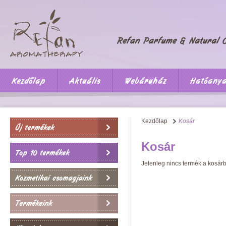
Kezdőlap
Aktuális
Webáruház
Hatóany
Kezdőlap
Kosár
Új termékek
Kosár
Top 10 termékek
Jelenleg nincs termék a kosár
Kozmetikai csomagjaink
Termékeink