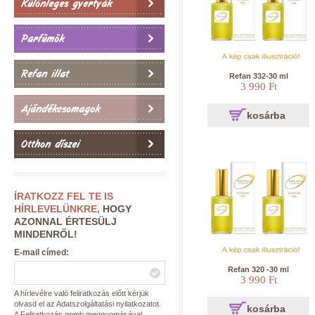
Különleges gyertyák
Parfümök
Refan illat
Refan 332-30 ml
3 990 Ft
Ajándékcsomagok
kosárba
Otthon díszei
ÍRATKOZZ FEL TE IS
HÍRLEVELÜNKRE,
HOGY
AZONNAL ÉRTESÜLJ
MINDENRŐL!
E-mail címed:
Refan 320 -30 ml
3 990 Ft
A hírlevélre való feliratkozás előtt kérjük
olvasd el az Adatszolgáltatási nyilatkozatot.
kosárba
A Feliratkozás gomb megnyomásával