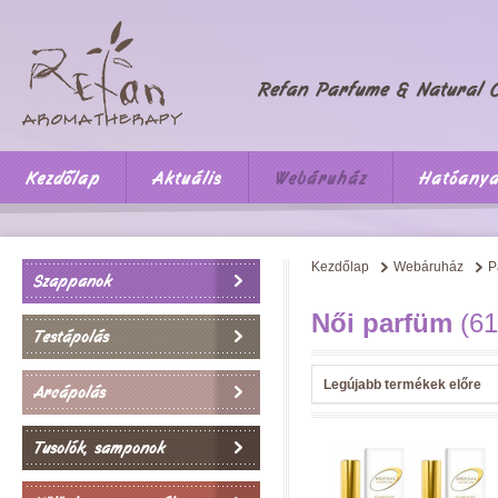
Kezdőlap
Aktuális
Webáruház
Hatóany
Kezdőlap
Webáruház
P
Szappanok
Női parfüm
(61
Testápolás
Legújabb termékek előre
Arcápolás
Tusolók, samponok