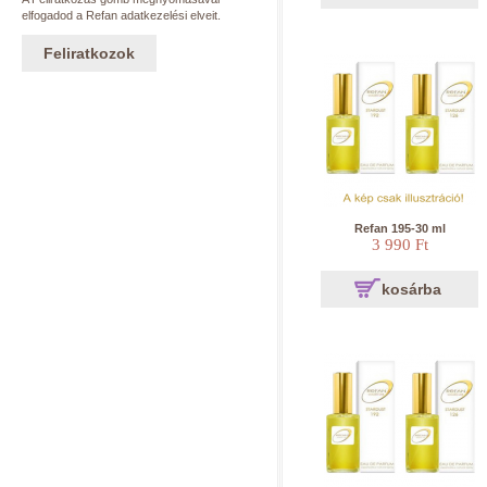
elfogadod a Refan adatkezelési elveit.
Feliratkozok
Refan 195-30 ml
3 990 Ft
kosárba