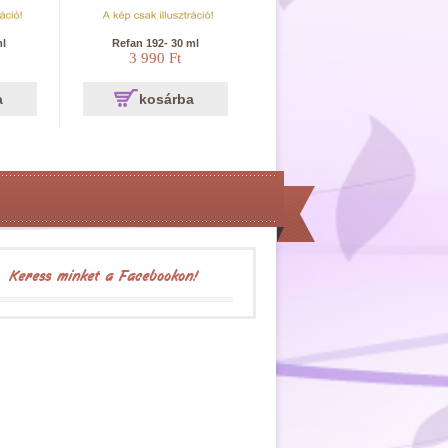
ml
Refan 192- 30 ml
3 990 Ft
a
kosárba
Keress minket a Facebookon!