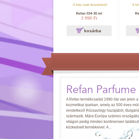
Refan 034-30 ml
Re
3 990 Ft
kosárba
Refan Parfume
A Refan termékcsalád 1990 óta van jelen a
kozmetikai iparban, amely az 500 éves múlt
rendelkező Rózsavölgy hazájából, Bulgári
származik. Mára Európa számos országába
világon pedig minden kontinensen találko
közkedvelt termékeivel. A...