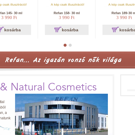
fan 145- 30 ml
Refan 158- 30 ml
Refan 189-30 
3 990 Ft
3 990 Ft
3 990 Ft
kosárba
kosárba
kosárb
 & Natural Cosmetics
tal
ából
n, a
zhatunk