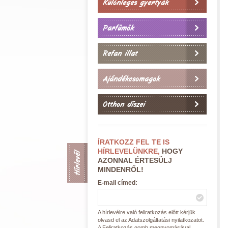
Különleges gyertyák
Parfümök
Refan illat
Ajándékcsomagok
Otthon díszei
ÍRATKOZZ FEL TE IS
HÍRLEVELÜNKRE,
HOGY
Hírlevél
AZONNAL ÉRTESÜLJ
MINDENRŐL!
E-mail címed:
A hírlevélre való feliratkozás előtt kérjük
olvasd el az Adatszolgáltatási nyilatkozatot.
A Feliratkozás gomb megnyomásával