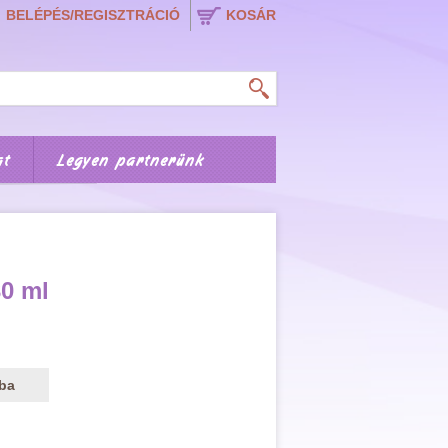
BELÉPÉS/REGISZTRÁCIÓ
KOSÁR
at
Legyen partnerünk
30 ml
ba