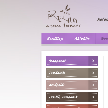
Kezdőlap
Aktuális
Web
Szappanok
Testápolás
Arcápolás
Tusolók, samponok