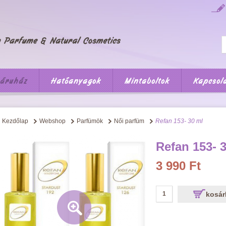
áruház
Hatóanyagok
Mintaboltok
Kapcsol
Kezdőlap
Webshop
Parfümök
Női parfüm
Refan 153- 30 ml
Refan 153- 
3 990 Ft
kosár